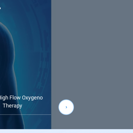
y
eno
High Flow Oxygeno
Therapy