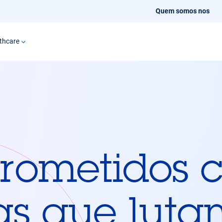
Quem somos nos
thcare
ometidos 
as que luta